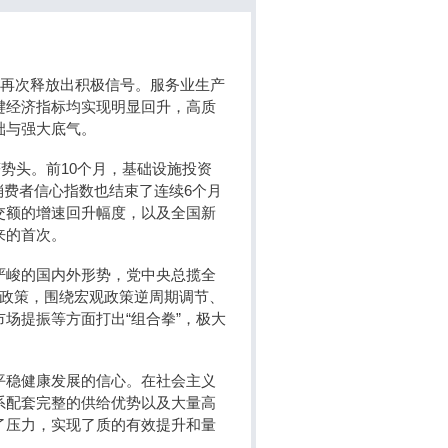
据再次释放出积极信号。服务业生产
键经济指标均实现明显回升，高质
础与强大底气。
势头。前10个月，基础设施投资
消费者信心指数也结束了连续6个月
交额的增速回升幅度，以及全国新
来的首次。
严峻的国内外形势，党中央总揽全
量政策，围绕宏观政策逆周期调节、
场提振等方面打出“组合拳”，极大
平稳健康发展的信心。在社会主义
系配套完整的供给优势以及大量高
了压力，实现了质的有效提升和量