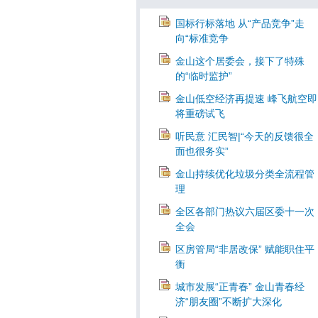
国标行标落地 从“产品竞争”走
向“标准竞争
金山这个居委会，接下了特殊
的“临时监护”
金山低空经济再提速 峰飞航空即
将重磅试飞
听民意 汇民智|“今天的反馈很全
面也很务实”
金山持续优化垃圾分类全流程管
理
全区各部门热议六届区委十一次
全会
区房管局“非居改保” 赋能职住平
衡
城市发展“正青春” 金山青春经
济“朋友圈”不断扩大深化