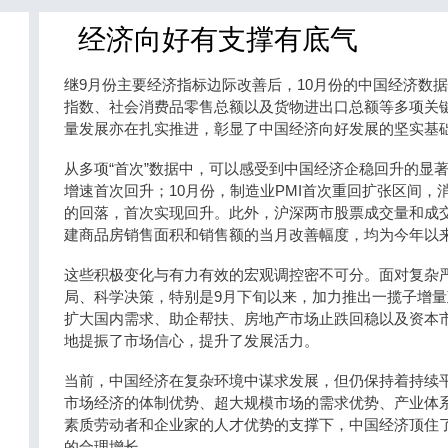
经济向好有支撑有底气
继9月份主要经济指标边际改善后，10月份的中国经济数
指数、社会消费品零售总额以及货物进出口总额等多项关
量发展亦在扎实推进，彰显了中国经济向好发展的坚实基
从多项“首次”数据中，可以感受到中国经济企稳回升的显著
增速首次回升；10月份，制造业PMI首次重回扩张区间，
的回落，首次实现回升。此外，沪深两市股票成交量和成
建商品房销售面积和销售额的当月改善幅度，均为今年以
这些积极变化与有力有效的宏观调控密不可分。面对复杂
局、科学决策，特别是9月下旬以来，加力推出一揽子增
扩大国内需求、助企帮扶、房地产市场止跌回稳以及资本市
地提振了市场信心，提升了发展活力。
当前，中国经济在复杂环境中谋求发展，但仍保持着持续
市场经济的体制优势、超大规模市场的需求优势、产业体
素质劳动者和企业家的人才优势的支撑下，中国经济顶住
的合理增长。