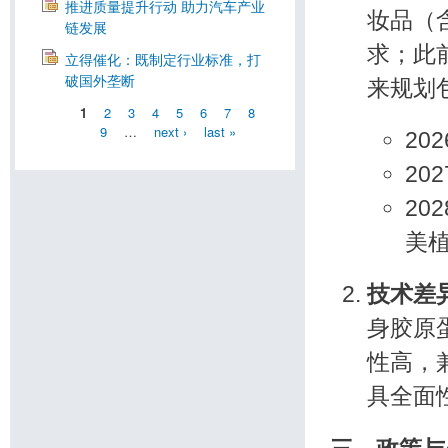
推进质量提升行动 助力汽车产业
妆品（
链发展
求；此
立得催化：既制定行业标准，打
破国外垄断
来规划
1
2
3
4
5
6
7
8
9
…
next ›
last »
20
20
20
美
技术差
身胶原
性高，
具全面