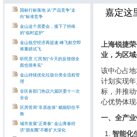
嘉定这
国标行标落地 从“产品竞争”走
向“标准竞争
金山这个居委会，接下了特殊
的“临时监护”
金山低空经济再提速 峰飞航空即
上海锐捷荣
将重磅试飞
业，为区域
听民意 汇民智|“今天的反馈很全
面也很务实”
该中心占地
金山持续优化垃圾分类全流程管
计划实现年
理
标，并推动
全区各部门热议六届区委十一次
全会
心优势体现
区房管局“非居改保” 赋能职住平
衡
一、全产业
城市发展“正青春” 金山青春经
济“朋友圈”不断扩大深化
智能化