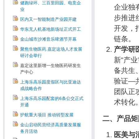
健跑绿环、三百里田园、电竞企
企业独
业
步推进
区内又一智能制造产业园开建
开发，
华东无人机基地新场址正式开工
链条。
金山城市沙滩音乐啤酒节开幕
产学研
聚焦生物医药.嘉定这场人才发展
研讨会举行
新“产
嘉定这里新增一生物医药研发生
备共生
产中心
验证—
上海乐高乐园度假区与比亚迪达
成战略合作
团队正
上海乐高乐园配套的6条公交正式
术转化
开通
护航重大项目 推动转型发展
二、产品矩
金山启动民营经济高质量发展服
务月活动
医美与