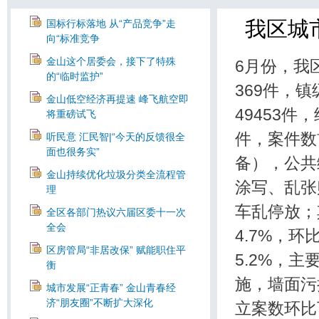
我区城
国标行标落地 从“产品竞争”走
向“标准竞争
金山这个居委会，接下了特殊
6月份，我
的“临时监护”
369件，镇
金山低空经济再提速 峰飞航空即
49453件
将重磅试飞
件，案件数
听民意 汇民智|“今天的反馈很全
面也很务实”
备），公共
金山持续优化垃圾分类全流程管
涂写、乱张
理
车乱停放；
全区各部门热议六届区委十一次
全会
4.7%，
区房管局“非居改保” 赋能职住平
5.2%，
衡
施，墙面污
城市发展“正青春” 金山青春经
济“朋友圈”不断扩大深化
立案数环比